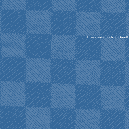
Catrien roert zich
|
Bouill